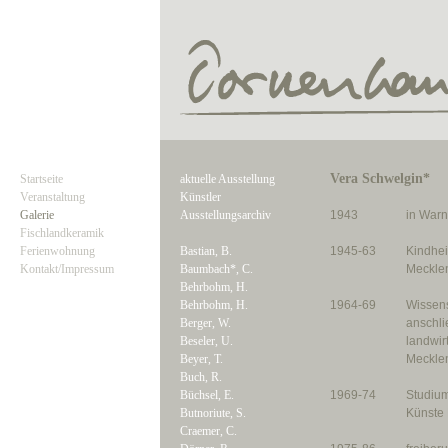
Vera Schwelgin*
Startseite
aktuelle Ausstellung
Veranstaltung
Künstler
Galerie
Ausstellungsarchiv
1943
in Warn
Fischlandkeramik
Ferienwohnung
Bastian, B.
1945-63
Kindhei
Kontakt/Impressum
Baumbach*, C.
Meckle
Behrbohm, H.
Behrbohm, H.
1964-69
Wissens
Berger, W.
anschli
Beseler, U.
landwir
Beyer, T.
Meckle
Buch, R.
Büchsel, E.
1969-74
Studium
Butnoriute, S.
Künste 
Craemer, C.