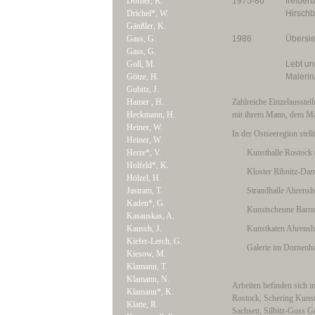
Dörner, R.
1975-86
freiberu
Drichel*, W.
Hirschb
Gänßler, K.
Gass, G.
1986
Übersie
Gass, G.
Goll, M.
Lebt und
Götze, H.
Malerin/
Gubitz, J.
Hamer , H.
Zahlreiche Einzelausste
Heckmann, H.
mit ihrem Mann, dem Mal
Heiner, W.
In der Ostseeregion stellt
Heiner, W.
Herre*, V.
Kunsthalle Rostock (
Holfeld*, K.
Kloster Ribnitz-Damg
Hölzel, H.
Jastram, T.
Strandhalle Ahrensho
Kaden*, G.
Kunstscheune Barnsto
Kasauskas, A.
Kausch, J.
Kunstkaten Ahrensho
Kiefer-Lerch, G.
Galerie im Dornenhaus
Kiesow, M.
Klamann, T.
Klamann, N.
Arbeiten befinden sich i
Klamann*, K.
Rostock, Schering Kuns
Klatte, R.
Sachsen, Silbitz-Guss 