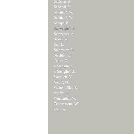
Savickas, A.
Schamal, M.
Schinko*, W.
Schlüter*, W.
Schöpa, K.
Schwelgin*, V.
Schwenzer, A.
Seidel, W.
Sell, L.
Solotzew*, A.
Stuchlik, R.
Tübke, C.
v. Stenglin, K.
v. Stenglin*, A.
Vassilieff, V.
Voigt*, M.
Weihermüller, R.
Wolff*, R.
Wunderlich, W.
Zimmermann, W.
Zöhl, W.