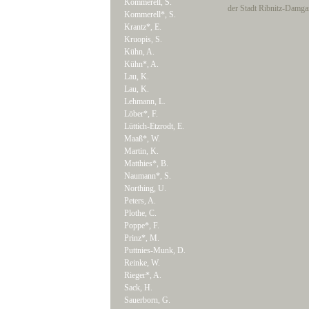
Kommerell, S.
der Stadt Ribnitz-Damga
Kommerell*, S.
Krantz*, E.
Kruopis, S.
Kühn, A.
Kühn*, A.
Lau, K.
Lau, K.
Lehmann, L.
Löber*, F.
Lüttich-Etzrodt, E.
Maaß*, W.
Martin, K.
Matthies*, B.
Naumann*, S.
Northing, U.
Peters, A.
Plothe, C.
Poppe*, F.
Prinz*, M.
Puttnies-Munk, D.
Reinke, W.
Rieger*, A.
Sack, H.
Sauerborn, G.