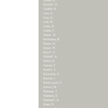
Dörner, R.
Drichel*, W.
Gänßler, K.
Gass, G.
Gass, G.
Goll, M.
Götze, H.
Gubitz, J.
Hamer , H.
Heckmann, H.
Heiner, W.
Heiner, W.
Herre*, V.
Holfeld*, K.
Hölzel, H.
Jastram, T.
Kaden*, G.
Kasauskas, A.
Kausch, J.
Kiefer-Lerch, G.
Kiesow, M.
Klamann, T.
Klamann, N.
Klamann*, K.
Klatte, R.