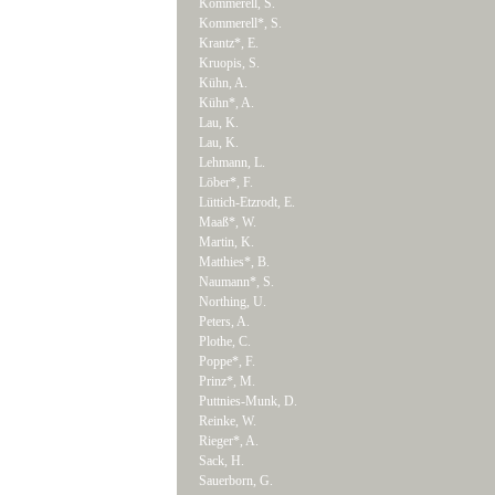
Kommerell, S.
Kommerell*, S.
Krantz*, E.
Kruopis, S.
Kühn, A.
Kühn*, A.
Lau, K.
Lau, K.
Lehmann, L.
Löber*, F.
Lüttich-Etzrodt, E.
Maaß*, W.
Martin, K.
Matthies*, B.
Naumann*, S.
Northing, U.
Peters, A.
Plothe, C.
Poppe*, F.
Prinz*, M.
Puttnies-Munk, D.
Reinke, W.
Rieger*, A.
Sack, H.
Sauerborn, G.