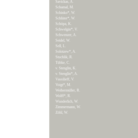
Savickas, A.
Schamal, M.
Schinko*, W.
Schlüter*, W.
Schöpa, K.
Schwelgin*, V.
Schwenzer, A.
Seidel, W.
Sell, L.
Solotzew*, A.
Stuchlik, R.
Tübke, C.
v. Stenglin, K.
v. Stenglin*, A.
Vassilieff, V.
Voigt*, M.
Weihermüller, R.
Wolff*, R.
Wunderlich, W.
Zimmermann, W.
Zöhl, W.