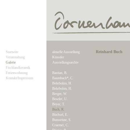
Reinhard Buch
Startseite
aktuelle Ausstellung
Veranstaltung
Künstler
Galerie
Ausstellungsarchiv
Fischlandkeramik
Ferienwohnung
Bastian, B.
Kontakt/Impressum
Baumbach*, C.
Behrbohm, H.
Behrbohm, H.
Berger, W.
Beseler, U.
Beyer, T.
Buch, R.
Büchsel, E.
Butnoriute, S.
Craemer, C.