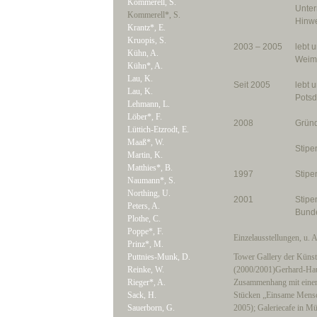
Kommerell, S.
Unter
Kommerell*, S.
Hinwe
Krantz*, E.
Kruopis, S.
2003 – 2005
lebt 
Kühn, A.
Weima
Kühn*, A.
Lau, K.
Seit 2005
lebt u
Lau, K.
Pots
Lehmann, L.
Löber*, F.
2008
Gründ
Lüttich-Etzrodt, E.
Maaß*, W.
Stipe
Martin, K.
Matthies*, B.
1997
Stipe
Naumann*, S.
Northing, U.
2001
Stipe
Peters, A.
Bunde
Plothe, C.
Poppe*, F.
Einzelausstellungen, u. A
Prinz*, M.
Puttnies-Munk, D.
Tower Gallery der Künst
Reinke, W.
(2000/2001)Gerhard-Hau
Rieger*, A.
Zusammenhang mit einem 
Sack, H.
Stücken „Einsame Mensc
Sauerborn, G.
2005); Galeriecafe in M