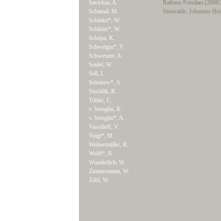
Savickas, A.
Rathaus Potsdam (2008/
Schamal, M.
Strawalde, Johannes He
Schinko*, W.
Schlüter*, W.
Schöpa, K.
Schwelgin*, V.
Schwenzer, A.
Seidel, W.
Sell, L.
Solotzew*, A.
Stuchlik, R.
Tübke, C.
v. Stenglin, K.
v. Stenglin*, A.
Vassilieff, V.
Voigt*, M.
Weihermüller, R.
Wolff*, R.
Wunderlich, W.
Zimmermann, W.
Zöhl, W.