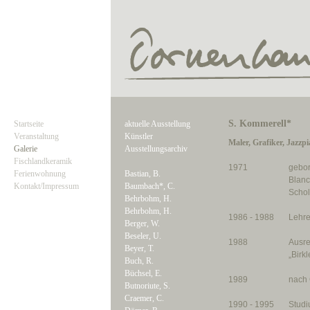
S. Kommerell*
Startseite
aktuelle Ausstellung
Veranstaltung
Künstler
Maler, Grafiker, Jazzpi
Galerie
Ausstellungsarchiv
Fischlandkeramik
1971
gebor
Ferienwohnung
Bastian, B.
Blanc
Kontakt/Impressum
Baumbach*, C.
Schol
Behrbohm, H.
Behrbohm, H.
1986 - 1988
Lehre
Berger, W.
Beseler, U.
1988
Ausre
Beyer, T.
„Birkl
Buch, R.
Büchsel, E.
1989
nach 
Butnoriute, S.
Craemer, C.
1990 - 1995
Studi