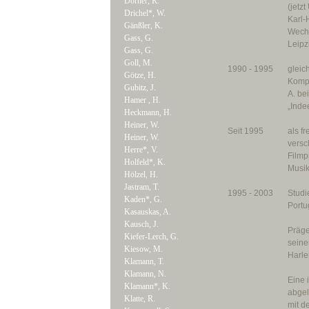
Dörner, R.
(jetzt
Drichel*, W.
Karl-
Gänßler, K.
Wechs
Gass, G.
Leipz
Gass, G.
Goll, M.
1990 - 1995
gleic
Götze, H.
Kompo
Gubitz, J.
A. be
Hamer , H.
„Inde
Heckmann, H.
Heiner, W.
Seit 1995
als fr
Heiner, W.
versc
Herre*, V.
Filmp
Holfeld*, K.
Musik
Hölzel, H.
Jastram, T.
1995 - 2003
Studi
Kaden*, G.
Portu
Kasauskas, A.
Kausch, J.
Präge
Kiefer-Lerch, G.
seine
Kiesow, M.
Harl
Klamann, T.
Klamann, N.
Eine 
Klamann*, K.
abgel
Klatte, R.
mit d