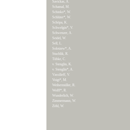
Savickas, A.
Schamal, M.
Schinko*, W.
Schlüter*, W.
Schöpa, K.
Schwelgin*, V.
Schwenzer, A.
Seidel, W.
Sell, L.
Solotzew*, A.
Stuchlik, R.
Tübke, C.
v. Stenglin, K.
v. Stenglin*, A.
Vassilieff, V.
Voigt*, M.
Weihermüller, R.
Wolff*, R.
Wunderlich, W.
Zimmermann, W.
Zöhl, W.