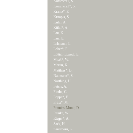
Kommerell, S.
Kommerell*, S.
Krantz*, E.
Kruopis, S.
Kühn, A.
Kühn*, A.
Lau, K.
Lau, K.
Lehmann, L.
Löber*, F.
Lüttich-Etzrodt, E.
Maaß*, W.
Martin, K.
Matthies*, B.
Naumann*, S.
Northing, U.
Peters, A.
Plothe, C.
Poppe*, F.
Prinz*, M.
Puttnies-Munk, D.
Reinke, W.
Rieger*, A.
Sack, H.
Sauerborn, G.