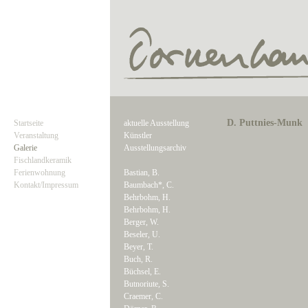
D. Puttnies-Munk
Startseite
aktuelle Ausstellung
Veranstaltung
Künstler
Galerie
Ausstellungsarchiv
Fischlandkeramik
Ferienwohnung
Bastian, B.
Kontakt/Impressum
Baumbach*, C.
Behrbohm, H.
Behrbohm, H.
Berger, W.
Beseler, U.
Beyer, T.
Buch, R.
Büchsel, E.
Butnoriute, S.
Craemer, C.