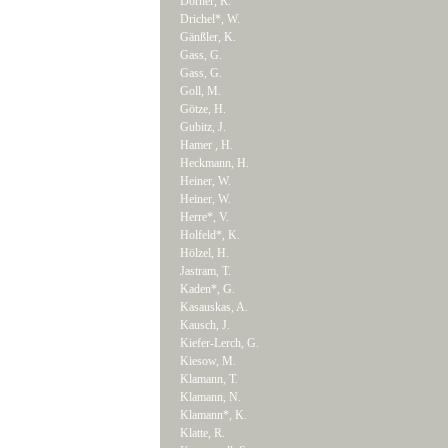
Dörner, R.
Drichel*, W.
Gänßler, K.
Gass, G.
Gass, G.
Goll, M.
Götze, H.
Gubitz, J.
Hamer , H.
Heckmann, H.
Heiner, W.
Heiner, W.
Herre*, V.
Holfeld*, K.
Hölzel, H.
Jastram, T.
Kaden*, G.
Kasauskas, A.
Kausch, J.
Kiefer-Lerch, G.
Kiesow, M.
Klamann, T.
Klamann, N.
Klamann*, K.
Klatte, R.