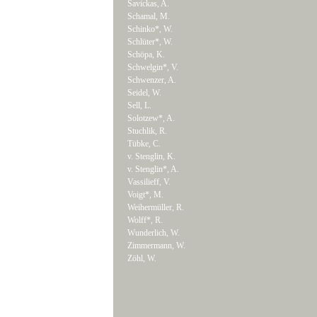
Savickas, A.
Schamal, M.
Schinko*, W.
Schlüter*, W.
Schöpa, K.
Schwelgin*, V.
Schwenzer, A.
Seidel, W.
Sell, L.
Solotzew*, A.
Stuchlik, R.
Tübke, C.
v. Stenglin, K.
v. Stenglin*, A.
Vassilieff, V.
Voigt*, M.
Weihermüller, R.
Wolff*, R.
Wunderlich, W.
Zimmermann, W.
Zöhl, W.