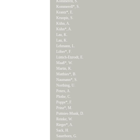
Kommerell, S.
Kommerell*, S.
Krantz*, E.
Kruopis, S.
Kühn, A.
Kühn*, A.
Lau, K.
Lau, K.
Lehmann, L.
Löber*, F.
Lüttich-Etzrodt, E.
Maaß*, W.
Martin, K.
Matthies*, B.
Naumann*, S.
Northing, U.
Peters, A.
Plothe, C.
Poppe*, F.
Prinz*, M.
Puttnies-Munk, D.
Reinke, W.
Rieger*, A.
Sack, H.
Sauerborn, G.