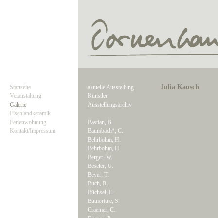
Julia Kausch
Startseite
aktuelle Ausstellung
Veranstaltung
Künstler
Galerie
Ausstellungsarchiv
Fischlandkeramik
Ferienwohnung
Bastian, B.
Kontakt/Impressum
Baumbach*, C.
Behrbohm, H.
Behrbohm, H.
Berger, W.
Beseler, U.
Beyer, T.
Buch, R.
Büchsel, E.
Butnoriute, S.
Craemer, C.