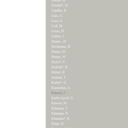
Dörner, R.
Drichel*, W.
Gänßler, K.
Gass, G.
Gass, G.
Goll, M.
Götze, H.
Gubitz, J.
Hamer , H.
Heckmann, H.
Heiner, W.
Heiner, W.
Herre*, V.
Holfeld*, K.
Hölzel, H.
Jastram, T.
Kaden*, G.
Kasauskas, A.
Kausch, J.
Kiefer-Lerch, G.
Kiesow, M.
Klamann, T.
Klamann, N.
Klamann*, K.
Klatte, R.