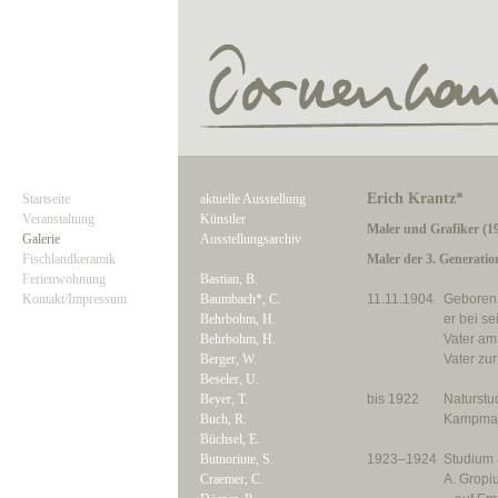
Erich Krantz*
Startseite
aktuelle Ausstellung
Veranstaltung
Künstler
Maler und Grafiker (1
Galerie
Ausstellungsarchiv
Fischlandkeramik
Maler der 3. Generati
Ferienwohnung
Bastian, B.
Kontakt/Impressum
Baumbach*, C.
11.11.1904
Geboren i
Behrbohm, H.
er bei se
Behrbohm, H.
Vater am
Berger, W.
Vater zu
Beseler, U.
Beyer, T.
bis 1922
Naturstu
Buch, R.
Kampman
Büchsel, E.
Butnoriute, S.
1923–1924
Studium 
Craemer, C.
A. Gropi