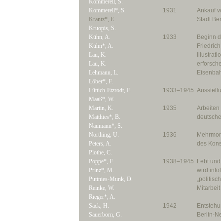
Kommerell, S.
Kommerell*, S.
1931
Ankauf v
Krantz*, E.
Stadt Ber
Kruopis, S.
Kühn, A.
1933
Beginn d
Kühn*, A.
Friedrich
Lau, K.
Illustrat
Lau, K.
erforsche
Lehmann, L.
Eisenbah
Löber*, F.
Lüttich-Etzrodt, E.
1933–1945
Ausstell
Maaß*, W.
Martin, K.
1935
Arbeiten 
Matthies*, B.
deutsche
Naumann*, S.
Northing, U.
1936
Mehrmona
Peters, A.
des Kons
Plothe, C.
Poppe*, F.
1938–1945
Lebt und 
Prinz*, M.
wird info
Puttnies-Munk, D.
„politisc
Reinke, W.
Mitarbeit
Rieger*, A.
Sack, H.
1942
Entstehu
Sauerborn, G.
Berlin-N