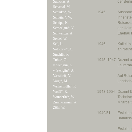
Savickas, A.
der Berl
Schamal, M.
Schinko*, W.
1945
Ausbombu
Schlüter*, W.
Innensta
Schöpa, K.
Reiseski
Schwelgin*, V.
der Heima
Schwenzer, A.
Ehefrau 
Seidel, W.
Sell, L.
1946
Kollektiv
Solotzew*, A.
an Neufe
Stuchlik, R.
Tübke, C.
1945–1947
Dozent an
v. Stenglin, K.
Lauterba
v. Stenglin*, A.
Vassilieff, V.
Auf Reis
Voigt*, M.
Landscha
Weihermüller, R.
Wolff*, R.
1948-1954
Dozent f
Wunderlich, W.
Technisc
Zimmermann, W.
Mitarbei
Zöhl, W.
1949/51
Erstellu
Bauausst
Erstellu