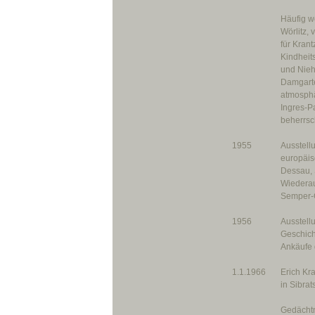
Häufig w
Wörlitz, 
für Kran
Kindheit
und Nieh
Damgarte
atmosphä
Ingres-Pa
beherrsc
1955
Ausstell
europäis
Dessau, 
Wiederau
Semper-G
1956
Ausstell
Geschich
Ankäufe
1.1.1966
Erich Kr
in Sibrat
Gedächtn