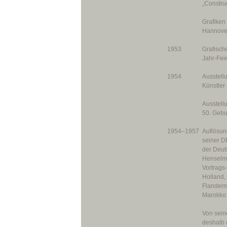
„Construc
Grafiken 
Hann
1953
Grafische
Jahr-Feie
1954
Ausstell
Künstler
Ausstell
50. Gebu
1954–1957
Auflösun
seiner D
der Deut
Henselma
Vortrags
Holland,
Flandern
Marokko 
Von seine
deshalb o