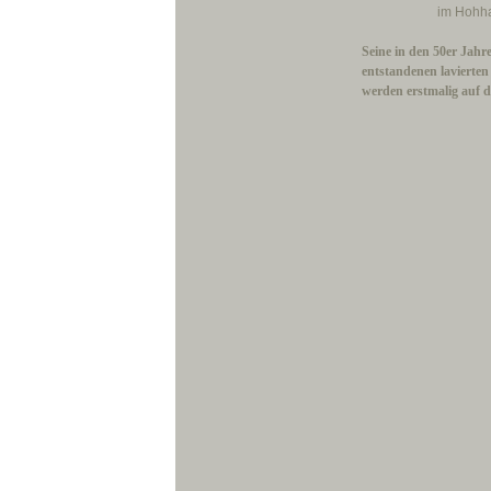
im Hohh
Seine in den 50er Jah
entstandenen lavierte
werden erstmalig auf d