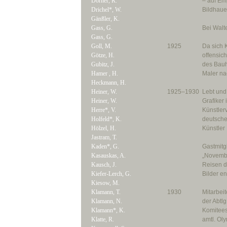
Dörner, R.
– auf Em
Drichel*, W.
Bildhaue
Gänßler, K.
Gass, G.
Bei Walte
Gass, G.
Goll, M.
1925
Da sich 
Götze, H.
offensich
Gubitz, J.
des Bauha
Hamer , H.
Maler na
Heckmann, H.
Heiner, W.
1925–1930
Lebt und 
Heiner, W.
Grafiker 
Herre*, V.
Künstler
Holfeld*, K.
deutsche 
Hölzel, H.
Künstler
Jastram, T.
Kaden*, G.
Gastmitg
Kasauskas, A.
„Novembe
Kausch, J.
Reisen d
Kiefer-Lerch, G.
Bilder en
Kiesow, M.
Klamann, T.
1930
Mitarbei
Klamann, N.
der Abtlg
Klamann*, K.
Komitees 
Klatte, R.
amtl. Ol